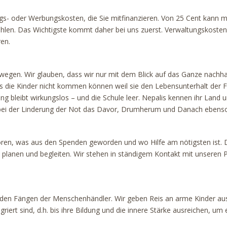
- oder Werbungskosten, die Sie mitfinanzieren. Von 25 Cent kann ma
len. Das Wichtigste kommt daher bei uns zuerst. Verwaltungskosten, d
en.
gen. Wir glauben, dass wir nur mit dem Blick auf das Ganze nachhal
s die Kinder nicht kommen können weil sie den Lebensunterhalt der Fa
g bleibt wirkungslos – und die Schule leer. Nepalis kennen ihr Land u
 bei der Linderung der Not das Davor, Drumherum und Danach ebenso 
ren, was aus den Spenden geworden und wo Hilfe am nötigsten ist. Da
 planen und begleiten. Wir stehen in ständigem Kontakt mit unseren 
s den Fängen der Menschenhändler. Wir geben Reis an arme Kinder aus.
tegriert sind, d.h. bis ihre Bildung und die innere Stärke ausreichen, 