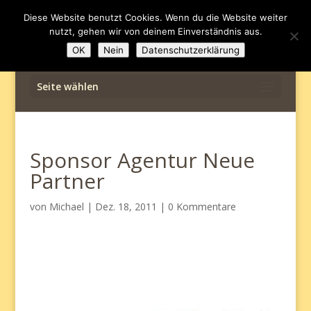
Diese Website benutzt Cookies. Wenn du die Website weiter
nutzt, gehen wir von deinem Einverständnis aus.
OK
Nein
Datenschutzerklärung
Seite wählen
Sponsor Agentur Neue
Partner
von
Michael
|
Dez. 18, 2011
|
0 Kommentare