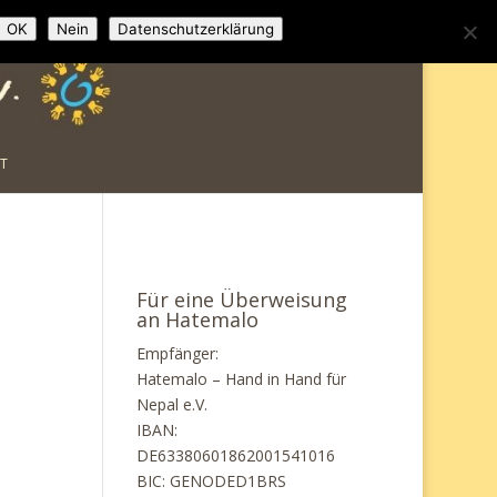
Impressum
Datenschutzerklärung
OK
Nein
Datenschutzerklärung
T
Für eine Überweisung
an Hatemalo
Empfänger:
Hatemalo – Hand in Hand für
Nepal e.V.
IBAN:
DE63380601862001541016
BIC: GENODED1BRS